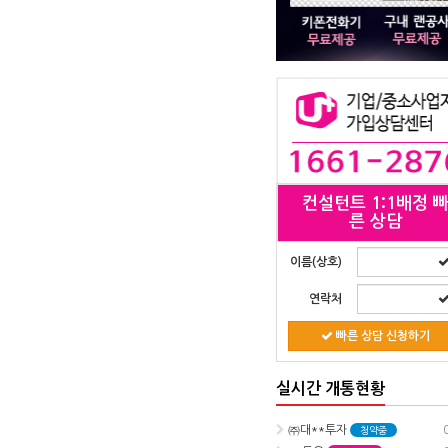
컨설턴트 1:1배정 
른 상담
이름(상호)
연락처
빠른 상담 신청하기
실시간 개통현황
㈜대**투자
0
청약중